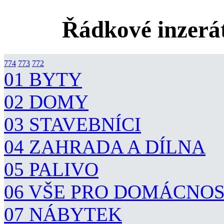
Řádkové inzerát
774
773
772
01 BYTY
02 DOMY
03 STAVEBNÍCI
04 ZAHRADA A DÍLNA
05 PALIVO
06 VŠE PRO DOMÁCNO
07 NÁBYTEK