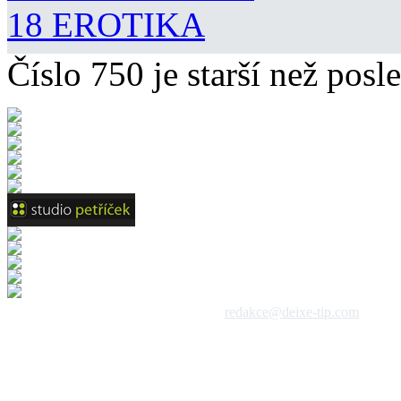
18 EROTIKA
Číslo 750 je starší než posle
 1992 - 2026, DeixeNet s.r.o. / kontakt:
redakce@deixe-tip.com
Všechna práva vyhrazena. Te