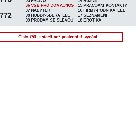
05 PALIVO
14 RŮZNÉ
06 VŠE PRO DOMÁCNOST
15 PRACOVNÍ KONTAKTY
07 NÁBYTEK
16 FIRMY-PODNIKATELÉ
772
08 HOBBY-SBĚRATELÉ
17 SEZNÁMENÍ
09 PRODÁM SE SLEVOU
18 EROTIKA
Číslo 750 je starší než poslední tři vydání!