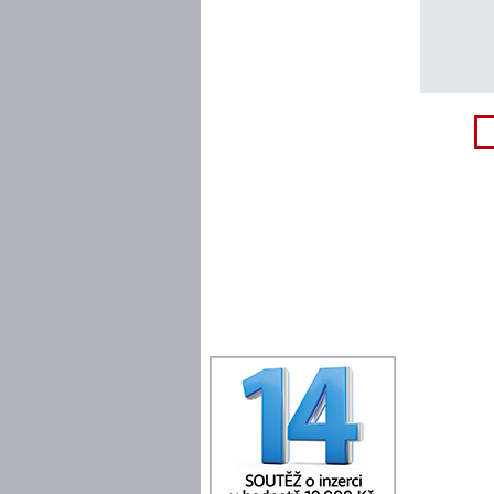
DISTRIBUCE VÝTISKŮ
UKÁZAT NOVINY
INZERTNÍ KONTO
ONLINE OBJEDNÁVKA
PLOŠNÁ INZERCE
HRA "ČTRNÁCTKA"
KONTAKTY REDAKCE
TERMÍNY VYDÁNÍ
TISK+INTERNET INFO
NAPIŠTE NÁM
SPOLUPRÁCE
DOWNLOAD