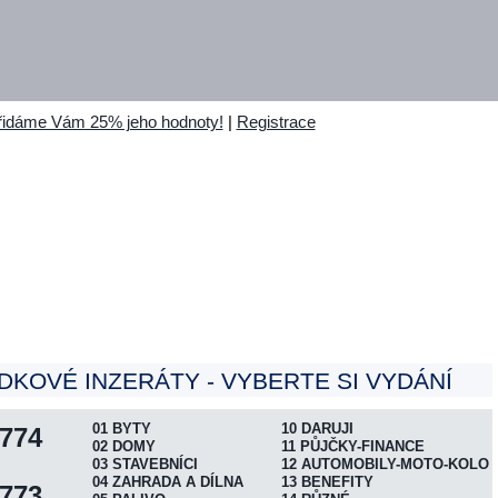
- přidáme Vám 25% jeho hodnoty!
|
Registrace
ÁME INZERÁTY DO VYDÁNÍ ČÍSLO 776.
DKOVÉ INZERÁTY - VYBERTE SI VYDÁNÍ
01 BYTY
10 DARUJI
774
02 DOMY
11 PŮJČKY-FINANCE
03 STAVEBNÍCI
12 AUTOMOBILY-MOTO-KOLO
04 ZAHRADA A DÍLNA
13 BENEFITY
773