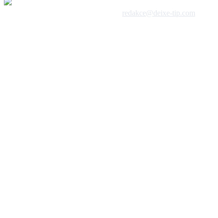
 1992 - 2026, DeixeNet s.r.o. / kontakt:
redakce@deixe-tip.com
Všechna práva vyhrazena. Te