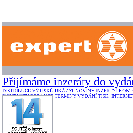
Přijímáme inzeráty do vydán
DISTRIBUCE VÝTISKŮ
UKÁZAT NOVINY
INZERTNÍ KON
KONTAKTY REDAKCE
TERMÍNY VYDÁNÍ
TISK+INTERNE