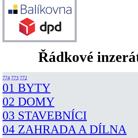
Řádkové inzerát
774
773
772
01 BYTY
02 DOMY
03 STAVEBNÍCI
04 ZAHRADA A DÍLNA