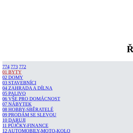
Ř
774
773
772
01 BYTY
02 DOMY
03 STAVEBNÍCI
04 ZAHRADA A DÍLNA
05 PALIVO
06 VŠE PRO DOMÁCNOST
07 NÁBYTEK
08 HOBBY-SBĚRATELÉ
09 PRODÁM SE SLEVOU
10 DARUJI
11 PŮJČKY-FINANCE
12 AUTOMOBILY-MOTO-KOLO