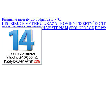
Přijímáme inzeráty do vydání číslo 776.
DISTRIBUCE VÝTISKŮ
UKÁZAT NOVINY
INZERTNÍ KON
TISK+INTERNET INFO
NAPIŠTE NÁM
SPOLUPRÁCE
DOW