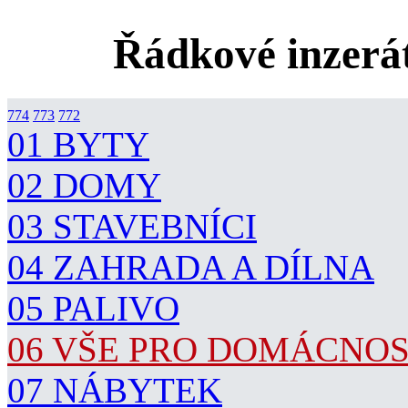
Řádkové inzerát
774
773
772
01 BYTY
02 DOMY
03 STAVEBNÍCI
04 ZAHRADA A DÍLNA
05 PALIVO
06 VŠE PRO DOMÁCNO
07 NÁBYTEK