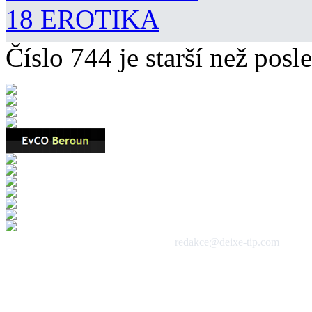
18 EROTIKA
Číslo 744 je starší než posle
 1992 - 2026, DeixeNet s.r.o. / kontakt:
redakce@deixe-tip.com
Všechna práva vyhrazena. Te