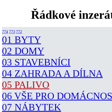
Řádkové inzerát
774
773
772
01 BYTY
02 DOMY
03 STAVEBNÍCI
04 ZAHRADA A DÍLNA
05 PALIVO
06 VŠE PRO DOMÁCNO
07 NÁBYTEK