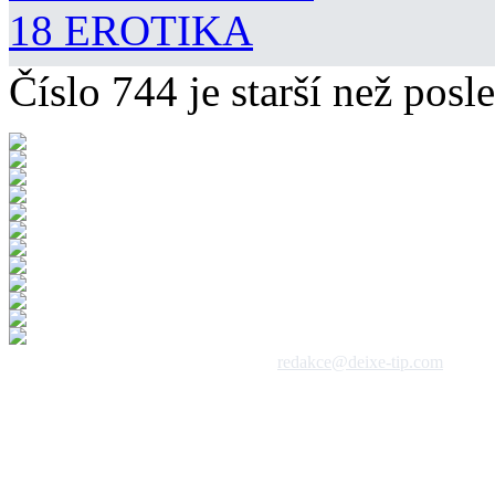
18 EROTIKA
Číslo 744 je starší než posle
 1992 - 2026, DeixeNet s.r.o. / kontakt:
redakce@deixe-tip.com
Všechna práva vyhrazena. Te