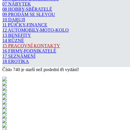
07 NÁBYTEK
08 HOBBY-SBĚRATELÉ
09 PRODÁM SE SLEVOU
10 DARUJI
11 PŮJČKY-FINANCE
12 AUTOMOBILY-MOTO-KOLO
13 BENEFITY
14 RŮZNÉ
15 PRACOVNÍ KONTAKTY
16 FIRMY-PODNIKATELÉ
17 SEZNÁMENÍ
18 EROTIKA
Číslo 740 je starší než poslední tři vydání!
POKRAČOVAT