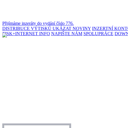
Přijímáme inzeráty do vydání číslo 776.
DISTRIBUCE VÝTISKŮ
UKÁZAT NOVINY
INZERTNÍ KON
TISK+INTERNET INFO
NAPIŠTE NÁM
SPOLUPRÁCE
DOW