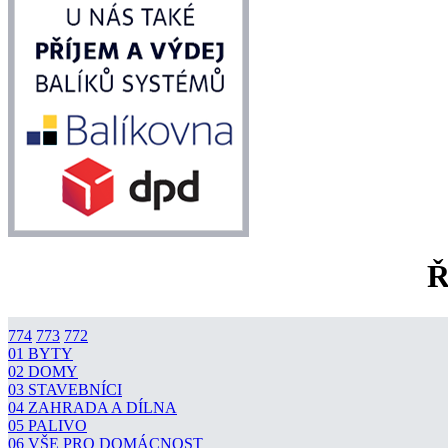
Ř
774
773
772
01 BYTY
02 DOMY
03 STAVEBNÍCI
04 ZAHRADA A DÍLNA
05 PALIVO
06 VŠE PRO DOMÁCNOST