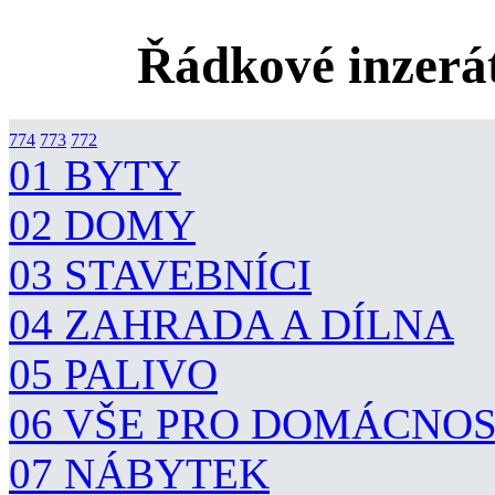
Řádkové inzerát
774
773
772
01 BYTY
02 DOMY
03 STAVEBNÍCI
04 ZAHRADA A DÍLNA
05 PALIVO
06 VŠE PRO DOMÁCNO
07 NÁBYTEK