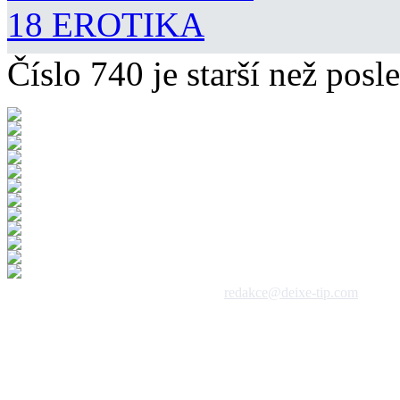
18 EROTIKA
Číslo 740 je starší než posle
 1992 - 2026, DeixeNet s.r.o. / kontakt:
redakce@deixe-tip.com
Všechna práva vyhrazena. Te