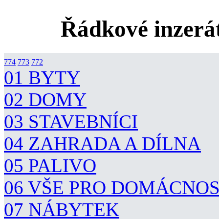
Řádkové inzerát
774
773
772
01 BYTY
02 DOMY
03 STAVEBNÍCI
04 ZAHRADA A DÍLNA
05 PALIVO
06 VŠE PRO DOMÁCNO
07 NÁBYTEK