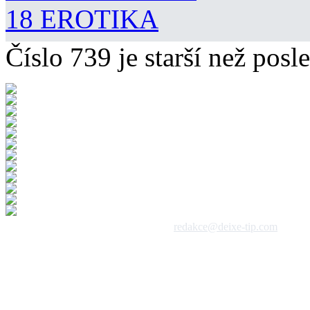
18 EROTIKA
Číslo 739 je starší než posle
 1992 - 2026, DeixeNet s.r.o. / kontakt:
redakce@deixe-tip.com
Všechna práva vyhrazena. Te