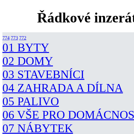
Řádkové inzerát
774
773
772
01 BYTY
02 DOMY
03 STAVEBNÍCI
04 ZAHRADA A DÍLNA
05 PALIVO
06 VŠE PRO DOMÁCNO
07 NÁBYTEK