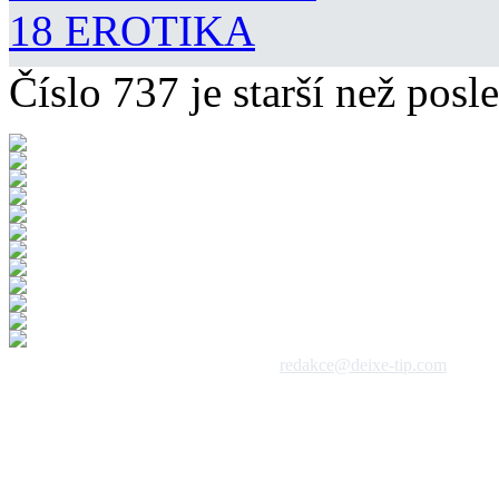
18 EROTIKA
Číslo 737 je starší než posle
 1992 - 2026, DeixeNet s.r.o. / kontakt:
redakce@deixe-tip.com
Všechna práva vyhrazena. Te