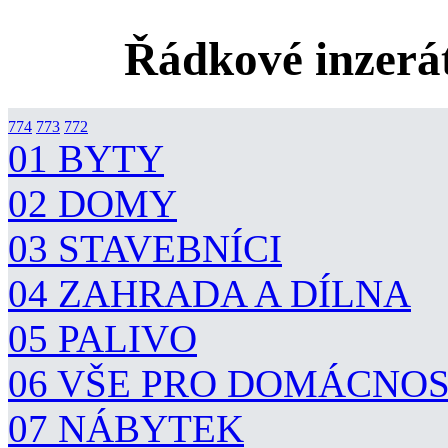
Řádkové inzerát
774
773
772
01 BYTY
02 DOMY
03 STAVEBNÍCI
04 ZAHRADA A DÍLNA
05 PALIVO
06 VŠE PRO DOMÁCNO
07 NÁBYTEK