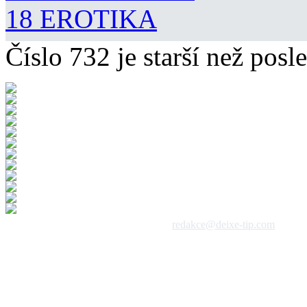
18 EROTIKA
Číslo 732 je starší než posle
 1992 - 2026, DeixeNet s.r.o. / kontakt:
redakce@deixe-tip.com
Všechna práva vyhrazena. Te