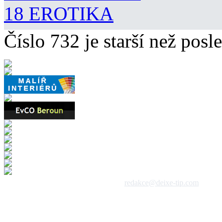
18 EROTIKA
Číslo 732 je starší než posle
 1992 - 2026, DeixeNet s.r.o. / kontakt:
redakce@deixe-tip.com
Všechna práva vyhrazena. Te