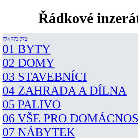
Řádkové inzerát
774
773
772
01 BYTY
02 DOMY
03 STAVEBNÍCI
04 ZAHRADA A DÍLNA
05 PALIVO
06 VŠE PRO DOMÁCNO
07 NÁBYTEK