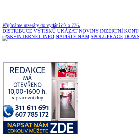
Přijímáme inzeráty do vydání číslo 776.
DISTRIBUCE VÝTISKŮ
UKÁZAT NOVINY
INZERTNÍ KON
TISK+INTERNET INFO
NAPIŠTE NÁM
SPOLUPRÁCE
DOW