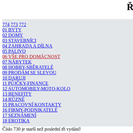
Ř
774
773
772
01 BYTY
02 DOMY
03 STAVEBNÍCI
04 ZAHRADA A DÍLNA
05 PALIVO
06 VŠE PRO DOMÁCNOST
07 NÁBYTEK
08 HOBBY-SBĚRATELÉ
09 PRODÁM SE SLEVOU
10 DARUJI
11 PŮJČKY-FINANCE
12 AUTOMOBILY-MOTO-KOLO
13 BENEFITY
14 RŮZNÉ
15 PRACOVNÍ KONTAKTY
16 FIRMY-PODNIKATELÉ
17 SEZNÁMENÍ
18 EROTIKA
Číslo 730 je starší než poslední tři vydání!