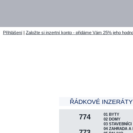
Přihlášení
|
Založte si inzertní konto - přidáme Vám 25% jeho hodno
ŘÁDKOVÉ INZERÁTY 
01 BYTY
774
02 DOMY
03 STAVEBNÍCI
04 ZAHRADA A 
773