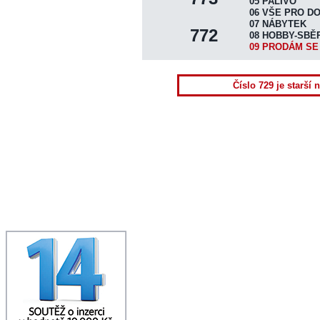
DISTRIBUCE VÝTISKŮ
05 PALIVO
06 VŠE PRO D
UKÁZAT NOVINY
07 NÁBYTEK
772
08 HOBBY-SBĚ
INZERTNÍ KONTO
09 PRODÁM SE
ONLINE OBJEDNÁVKA
PLOŠNÁ INZERCE
Číslo 729 je starší 
HRA "ČTRNÁCTKA"
KONTAKTY REDAKCE
TERMÍNY VYDÁNÍ
TISK+INTERNET INFO
NAPIŠTE NÁM
SPOLUPRÁCE
DOWNLOAD