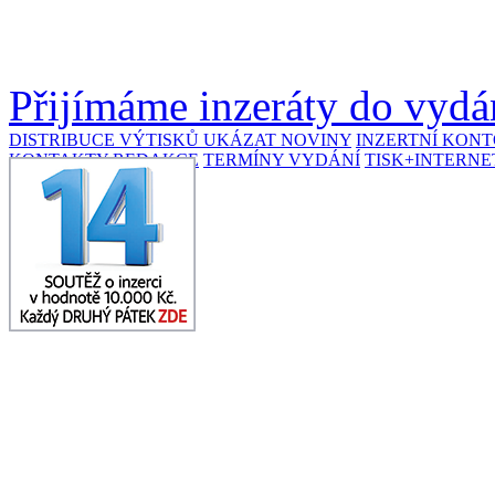
Přijímáme inzeráty do vydán
DISTRIBUCE VÝTISKŮ
UKÁZAT NOVINY
INZERTNÍ KON
KONTAKTY REDAKCE
TERMÍNY VYDÁNÍ
TISK+INTERNE