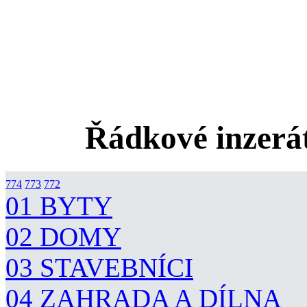
Řádkové inzerát
774
773
772
01 BYTY
02 DOMY
03 STAVEBNÍCI
04 ZAHRADA A DÍLNA