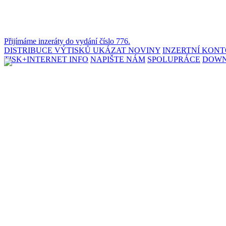
Přijímáme inzeráty do vydání číslo 776.
DISTRIBUCE VÝTISKŮ
UKÁZAT NOVINY
INZERTNÍ KON
TISK+INTERNET INFO
NAPIŠTE NÁM
SPOLUPRÁCE
DOW