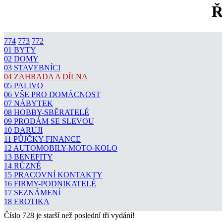
Ř
774
773
772
01 BYTY
02 DOMY
03 STAVEBNÍCI
04 ZAHRADA A DÍLNA
05 PALIVO
06 VŠE PRO DOMÁCNOST
07 NÁBYTEK
08 HOBBY-SBĚRATELÉ
09 PRODÁM SE SLEVOU
10 DARUJI
11 PŮJČKY-FINANCE
12 AUTOMOBILY-MOTO-KOLO
13 BENEFITY
14 RŮZNÉ
15 PRACOVNÍ KONTAKTY
16 FIRMY-PODNIKATELÉ
17 SEZNÁMENÍ
18 EROTIKA
Číslo 728 je starší než poslední tři vydání!