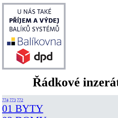
Řádkové inzerát
774
773
772
01 BYTY