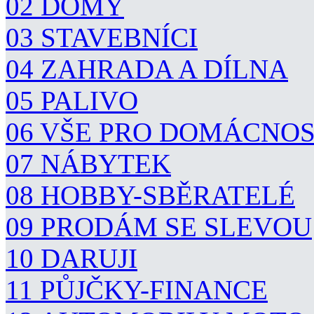
02 DOMY
03 STAVEBNÍCI
04 ZAHRADA A DÍLNA
05 PALIVO
06 VŠE PRO DOMÁCNO
07 NÁBYTEK
08 HOBBY-SBĚRATELÉ
09 PRODÁM SE SLEVOU
10 DARUJI
11 PŮJČKY-FINANCE