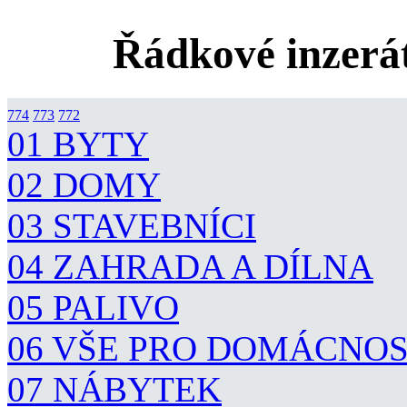
Řádkové inzerát
774
773
772
01 BYTY
02 DOMY
03 STAVEBNÍCI
04 ZAHRADA A DÍLNA
05 PALIVO
06 VŠE PRO DOMÁCNO
07 NÁBYTEK