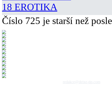
18 EROTIKA
Číslo 725 je starší než posle
 1992 - 2026, DeixeNet s.r.o. / kontakt:
redakce@deixe-tip.com
Všechna práva vyhrazena. Te