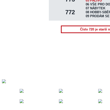
DISTRIBUCE VÝTISKŮ
05 PALIVO
06 VŠE PRO D
UKÁZAT NOVINY
07 NÁBYTEK
772
08 HOBBY-SBĚ
INZERTNÍ KONTO
09 PRODÁM SE
ONLINE OBJEDNÁVKA
PLOŠNÁ INZERCE
Číslo 720 je starší 
HRA "ČTRNÁCTKA"
KONTAKTY REDAKCE
TERMÍNY VYDÁNÍ
TISK+INTERNET INFO
NAPIŠTE NÁM
SPOLUPRÁCE
DOWNLOAD