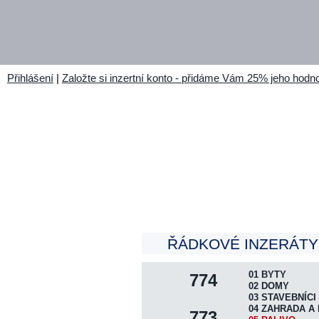
Přihlášení
|
Založte si inzertní konto - přidáme Vám 25% jeho hodno
ŘÁDKOVÉ INZERÁTY 
01 BYTY
774
02 DOMY
03 STAVEBNÍCI
04 ZAHRADA A 
773