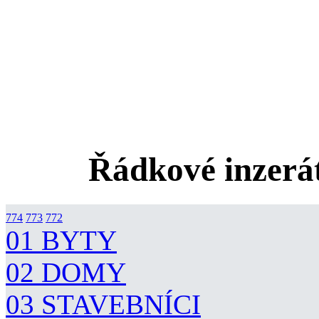
Řádkové inzerát
774
773
772
01 BYTY
02 DOMY
03 STAVEBNÍCI