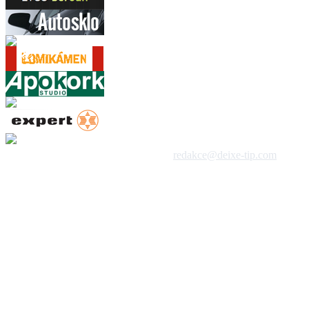
 1992 - 2026, DeixeNet s.r.o. / kontakt:
redakce@deixe-tip.com
Všechna práva vyhrazena. Te