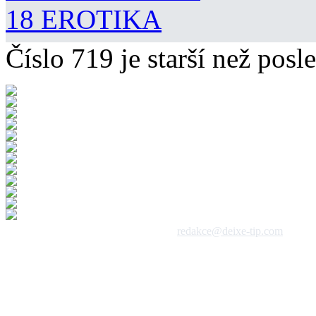
18 EROTIKA
Číslo 719 je starší než posle
 1992 - 2026, DeixeNet s.r.o. / kontakt:
redakce@deixe-tip.com
Všechna práva vyhrazena. Te