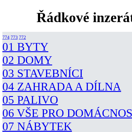
Řádkové inzerát
774
773
772
01 BYTY
02 DOMY
03 STAVEBNÍCI
04 ZAHRADA A DÍLNA
05 PALIVO
06 VŠE PRO DOMÁCNO
07 NÁBYTEK