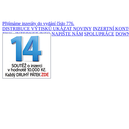
Přijímáme inzeráty do vydání číslo 776.
DISTRIBUCE VÝTISKŮ
UKÁZAT NOVINY
INZERTNÍ KON
TISK+INTERNET INFO
NAPIŠTE NÁM
SPOLUPRÁCE
DOW