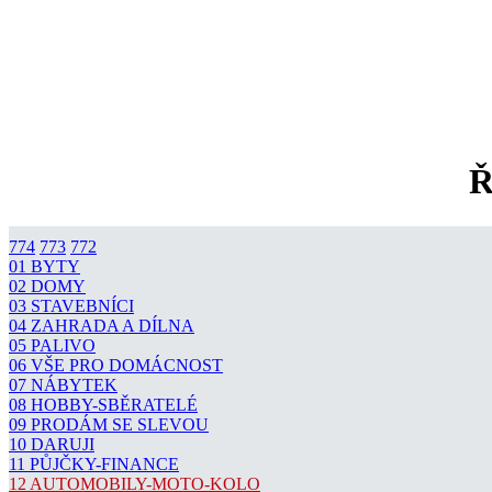
Ř
774
773
772
01 BYTY
02 DOMY
03 STAVEBNÍCI
04 ZAHRADA A DÍLNA
05 PALIVO
06 VŠE PRO DOMÁCNOST
07 NÁBYTEK
08 HOBBY-SBĚRATELÉ
09 PRODÁM SE SLEVOU
10 DARUJI
11 PŮJČKY-FINANCE
12 AUTOMOBILY-MOTO-KOLO