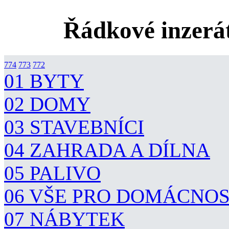
Řádkové inzerát
774
773
772
01 BYTY
02 DOMY
03 STAVEBNÍCI
04 ZAHRADA A DÍLNA
05 PALIVO
06 VŠE PRO DOMÁCNO
07 NÁBYTEK