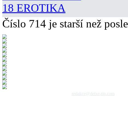
18 EROTIKA
Číslo 714 je starší než posle
 1992 - 2026, DeixeNet s.r.o. / kontakt:
redakce@deixe-tip.com
Všechna práva vyhrazena. Te