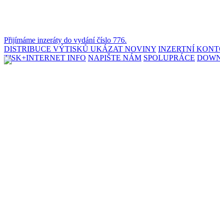
Přijímáme inzeráty do vydání číslo 776.
DISTRIBUCE VÝTISKŮ
UKÁZAT NOVINY
INZERTNÍ KON
TISK+INTERNET INFO
NAPIŠTE NÁM
SPOLUPRÁCE
DOW