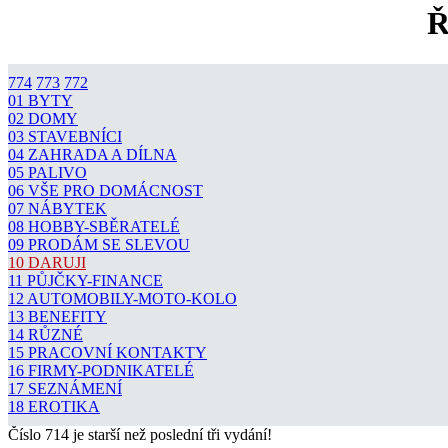
Ř
774
773
772
01 BYTY
02 DOMY
03 STAVEBNÍCI
04 ZAHRADA A DÍLNA
05 PALIVO
06 VŠE PRO DOMÁCNOST
07 NÁBYTEK
08 HOBBY-SBĚRATELÉ
09 PRODÁM SE SLEVOU
10 DARUJI
11 PŮJČKY-FINANCE
12 AUTOMOBILY-MOTO-KOLO
13 BENEFITY
14 RŮZNÉ
15 PRACOVNÍ KONTAKTY
16 FIRMY-PODNIKATELÉ
17 SEZNÁMENÍ
18 EROTIKA
Číslo 714 je starší než poslední tři vydání!