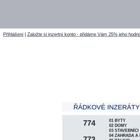
Přihlášení
|
Založte si inzertní konto - přidáme Vám 25% jeho hodno
ŘÁDKOVÉ INZERÁTY 
01 BYTY
774
02 DOMY
03 STAVEBNÍCI
04 ZAHRADA A 
773