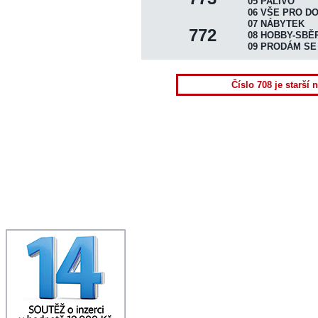
DISTRIBUCE VÝTISKŮ
05 PALIVO
06 VŠE PRO D
UKÁZAT NOVINY
07 NÁBYTEK
772
08 HOBBY-SBĚ
INZERTNÍ KONTO
09 PRODÁM SE
ONLINE OBJEDNÁVKA
PLOŠNÁ INZERCE
Číslo 708 je starší 
HRA "ČTRNÁCTKA"
KONTAKTY REDAKCE
TERMÍNY VYDÁNÍ
TISK+INTERNET INFO
NAPIŠTE NÁM
SPOLUPRÁCE
DOWNLOAD