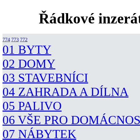
Řádkové inzerát
774
773
772
01 BYTY
02 DOMY
03 STAVEBNÍCI
04 ZAHRADA A DÍLNA
05 PALIVO
06 VŠE PRO DOMÁCNO
07 NÁBYTEK