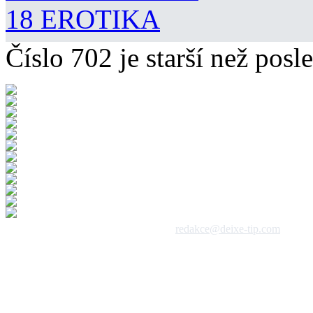
18 EROTIKA
Číslo 702 je starší než posle
 1992 - 2026, DeixeNet s.r.o. / kontakt:
redakce@deixe-tip.com
Všechna práva vyhrazena. Te