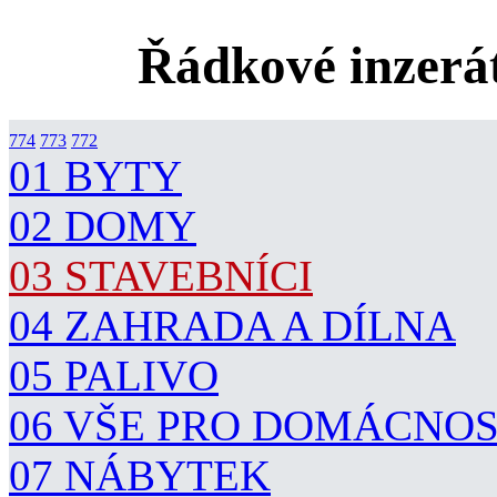
Řádkové inzerát
774
773
772
01 BYTY
02 DOMY
03 STAVEBNÍCI
04 ZAHRADA A DÍLNA
05 PALIVO
06 VŠE PRO DOMÁCNO
07 NÁBYTEK