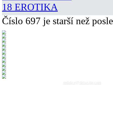
18 EROTIKA
Číslo 697 je starší než posle
 1992 - 2026, DeixeNet s.r.o. / kontakt:
redakce@deixe-tip.com
Všechna práva vyhrazena. Te