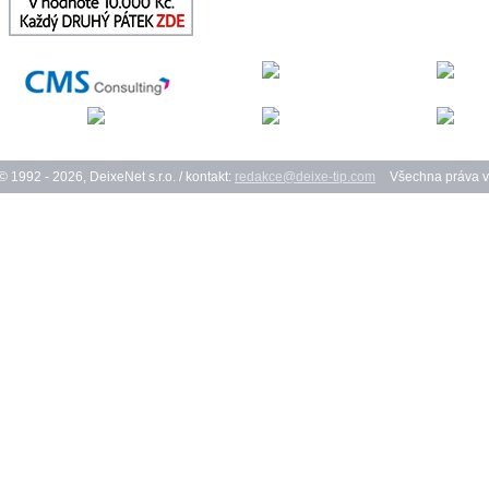
© 1992 - 2026, DeixeNet s.r.o. / kontakt:
redakce@deixe-tip.com
Všechna práva v