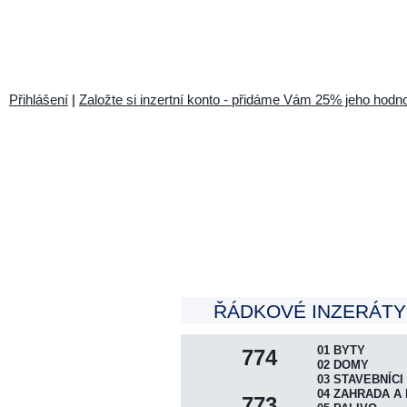
Přihlášení
|
Založte si inzertní konto - přidáme Vám 25% jeho hodno
PŘIJÍMÁME INZERÁTY DO
ŘÁDKOVÉ INZERÁTY 
01 BYTY
774
02 DOMY
03 STAVEBNÍCI
04 ZAHRADA A 
773