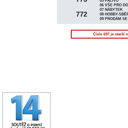
DISTRIBUCE VÝTISKŮ
05 PALIVO
06 VŠE PRO D
UKÁZAT NOVINY
07 NÁBYTEK
772
08 HOBBY-SBĚ
INZERTNÍ KONTO
09 PRODÁM SE
ONLINE OBJEDNÁVKA
PLOŠNÁ INZERCE
Číslo 697 je starší 
HRA "ČTRNÁCTKA"
KONTAKTY REDAKCE
TERMÍNY VYDÁNÍ
TISK+INTERNET INFO
NAPIŠTE NÁM
SPOLUPRÁCE
DOWNLOAD