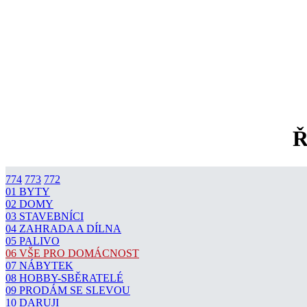
Ř
774
773
772
01 BYTY
02 DOMY
03 STAVEBNÍCI
04 ZAHRADA A DÍLNA
05 PALIVO
06 VŠE PRO DOMÁCNOST
07 NÁBYTEK
08 HOBBY-SBĚRATELÉ
09 PRODÁM SE SLEVOU
10 DARUJI