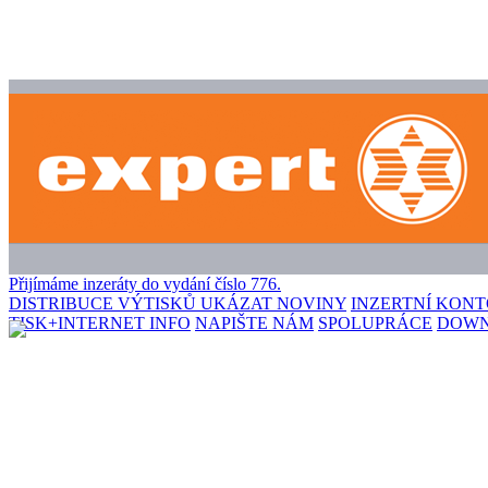
Přijímáme inzeráty do vydání číslo 776.
DISTRIBUCE VÝTISKŮ
UKÁZAT NOVINY
INZERTNÍ KON
TISK+INTERNET INFO
NAPIŠTE NÁM
SPOLUPRÁCE
DOW