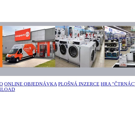
TO
ONLINE OBJEDNÁVKA
PLOŠNÁ INZERCE
HRA "ČTRNÁC
NLOAD