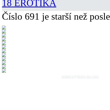
18 EROTIKA
Číslo 691 je starší než posle
 1992 - 2026, DeixeNet s.r.o. / kontakt:
redakce@deixe-tip.com
Všechna práva vyhrazena. Te