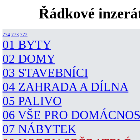
Řádkové inzerát
774
773
772
01 BYTY
02 DOMY
03 STAVEBNÍCI
04 ZAHRADA A DÍLNA
05 PALIVO
06 VŠE PRO DOMÁCNO
07 NÁBYTEK