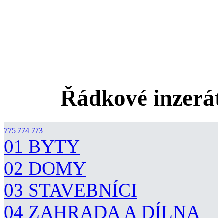
Řádkové inzerát
775
774
773
01 BYTY
02 DOMY
03 STAVEBNÍCI
04 ZAHRADA A DÍLNA