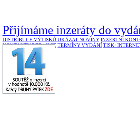
Přijímáme inzeráty do vydán
DISTRIBUCE VÝTISKŮ
UKÁZAT NOVINY
INZERTNÍ KON
KONTAKTY REDAKCE
TERMÍNY VYDÁNÍ
TISK+INTERNE