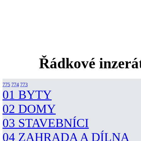
Řádkové inzerát
775
774
773
01 BYTY
02 DOMY
03 STAVEBNÍCI
04 ZAHRADA A DÍLNA