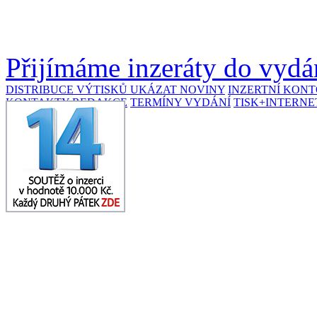
Přijímáme inzeráty do vydán
DISTRIBUCE VÝTISKŮ
UKÁZAT NOVINY
INZERTNÍ KON
KONTAKTY REDAKCE
TERMÍNY VYDÁNÍ
TISK+INTERNE