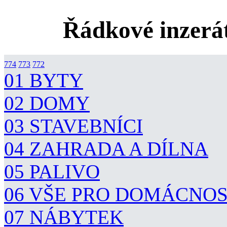
Řádkové inzerát
774
773
772
01 BYTY
02 DOMY
03 STAVEBNÍCI
04 ZAHRADA A DÍLNA
05 PALIVO
06 VŠE PRO DOMÁCNO
07 NÁBYTEK