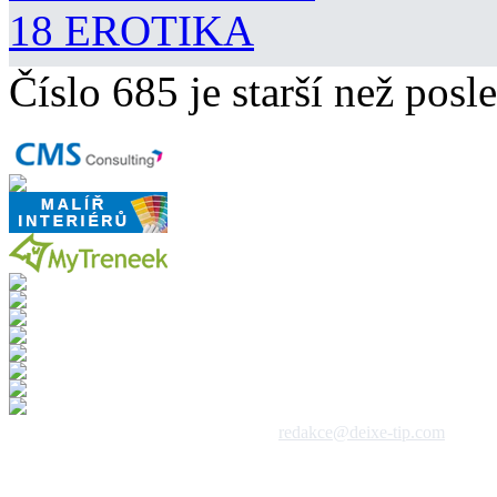
18 EROTIKA
Číslo 685 je starší než posle
 1992 - 2026, DeixeNet s.r.o. / kontakt:
redakce@deixe-tip.com
Všechna práva vyhrazena. Te