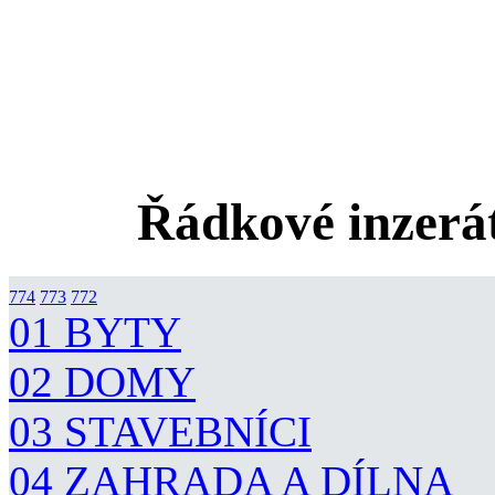
Řádkové inzerát
774
773
772
01 BYTY
02 DOMY
03 STAVEBNÍCI
04 ZAHRADA A DÍLNA