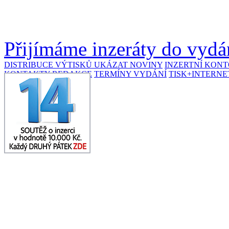
Přijímáme inzeráty do vydán
DISTRIBUCE VÝTISKŮ
UKÁZAT NOVINY
INZERTNÍ KON
KONTAKTY REDAKCE
TERMÍNY VYDÁNÍ
TISK+INTERNE