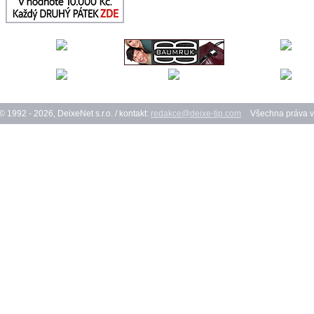
© 1992 - 2026, DeixeNet s.r.o. / kontakt:
redakce@deixe-tip.com
Všechna práva v