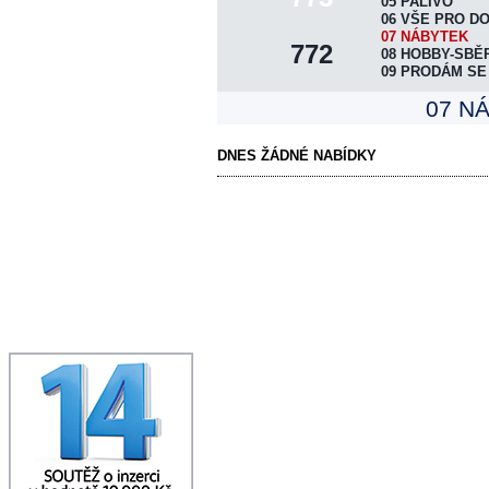
DISTRIBUCE VÝTISKŮ
05 PALIVO
06 VŠE PRO D
UKÁZAT NOVINY
07 NÁBYTEK
772
08 HOBBY-SBĚ
INZERTNÍ KONTO
09 PRODÁM SE
ONLINE OBJEDNÁVKA
07 N
PLOŠNÁ INZERCE
HRA "ČTRNÁCTKA"
DNES ŽÁDNÉ NABÍDKY
KONTAKTY REDAKCE
TERMÍNY VYDÁNÍ
TISK+INTERNET INFO
NAPIŠTE NÁM
SPOLUPRÁCE
DOWNLOAD