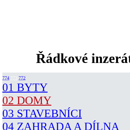
Řádkové inzerát
774
773
772
01 BYTY
02 DOMY
03 STAVEBNÍCI
04 ZAHRADA A DÍLNA