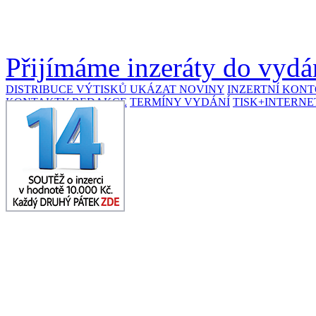
Přijímáme inzeráty do vydán
DISTRIBUCE VÝTISKŮ
UKÁZAT NOVINY
INZERTNÍ KON
KONTAKTY REDAKCE
TERMÍNY VYDÁNÍ
TISK+INTERNE