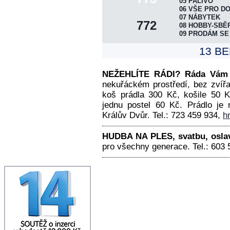
DISTRIBUCE VÝTISKŮ
05 PALIVO
06 VŠE PRO D
UKÁZAT NOVINY
07 NÁBYTEK
772
08 HOBBY-SBĚ
INZERTNÍ KONTO
09 PRODÁM SE
ONLINE OBJEDNÁVKA
13 BE
PLOŠNÁ INZERCE
HRA "ČTRNÁCTKA"
NEŽEHLÍTE RÁDI? Ráda Vám V
nekuřáckém prostředí, bez zvíř
KONTAKTY REDAKCE
koš prádla 300 Kč, košile 50 K
TERMÍNY VYDÁNÍ
jednu postel 60 Kč. Prádlo je
Králův Dvůr. Tel.: 723 459 934,
h
TISK+INTERNET INFO
NAPIŠTE NÁM
HUDBA NA PLES, svatbu, oslavu
SPOLUPRÁCE
pro všechny generace. Tel.: 603 
DOWNLOAD