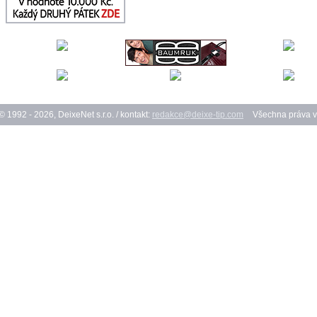
© 1992 - 2026, DeixeNet s.r.o. / kontakt:
redakce@deixe-tip.com
Všechna práva v