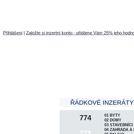
Přihlášení
|
Založte si inzertní konto - přidáme Vám 25% jeho hodno
ŘÁDKOVÉ INZERÁTY 
01 BYTY
774
02 DOMY
03 STAVEBNÍCI
04 ZAHRADA A 
773