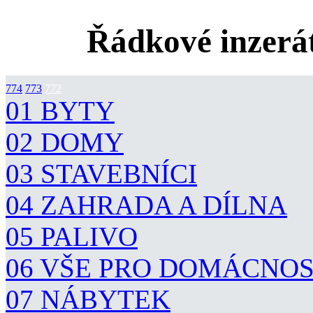
Řádkové inzerát
774
773
772
01 BYTY
02 DOMY
03 STAVEBNÍCI
04 ZAHRADA A DÍLNA
05 PALIVO
06 VŠE PRO DOMÁCNO
07 NÁBYTEK