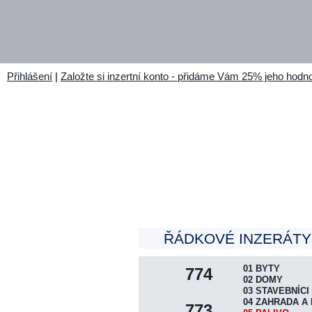
Přihlášení
|
Založte si inzertní konto - přidáme Vám 25% jeho hodno
ŘÁDKOVÉ INZERÁTY 
01 BYTY
774
02 DOMY
03 STAVEBNÍCI
04 ZAHRADA A 
773