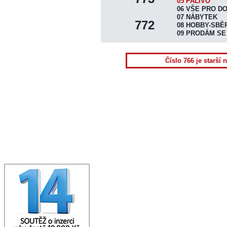
DISTRIBUCE VÝTISKŮ
05 PALIVO
06 VŠE PRO D
UKÁZAT NOVINY
07 NÁBYTEK
772
08 HOBBY-SBĚ
INZERTNÍ KONTO
09 PRODÁM SE
ONLINE OBJEDNÁVKA
PLOŠNÁ INZERCE
Číslo 766 je starší 
HRA "ČTRNÁCTKA"
KONTAKTY REDAKCE
TERMÍNY VYDÁNÍ
TISK+INTERNET INFO
NAPIŠTE NÁM
SPOLUPRÁCE
DOWNLOAD