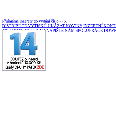
Přijímáme inzeráty do vydání číslo 776.
DISTRIBUCE VÝTISKŮ
UKÁZAT NOVINY
INZERTNÍ KON
TISK+INTERNET INFO
NAPIŠTE NÁM
SPOLUPRÁCE
DOW