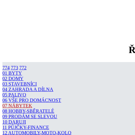
Ř
774
773
772
01 BYTY
02 DOMY
03 STAVEBNÍCI
04 ZAHRADA A DÍLNA
05 PALIVO
06 VŠE PRO DOMÁCNOST
07 NÁBYTEK
08 HOBBY-SBĚRATELÉ
09 PRODÁM SE SLEVOU
10 DARUJI
11 PŮJČKY-FINANCE
12 AUTOMOBILY-MOTO-KOLO