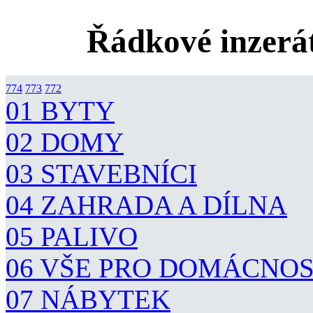
Řádkové inzerát
774
773
772
01 BYTY
02 DOMY
03 STAVEBNÍCI
04 ZAHRADA A DÍLNA
05 PALIVO
06 VŠE PRO DOMÁCNO
07 NÁBYTEK