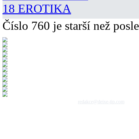
18 EROTIKA
Číslo 760 je starší než posle
 1992 - 2026, DeixeNet s.r.o. / kontakt:
redakce@deixe-tip.com
Všechna práva vyhrazena. Te