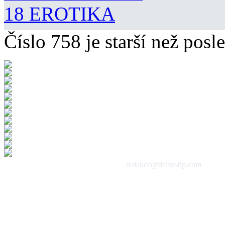
18 EROTIKA
Číslo 758 je starší než posle
 1992 - 2026, DeixeNet s.r.o. / kontakt:
redakce@deixe-tip.com
Všechna práva vyhrazena. Te