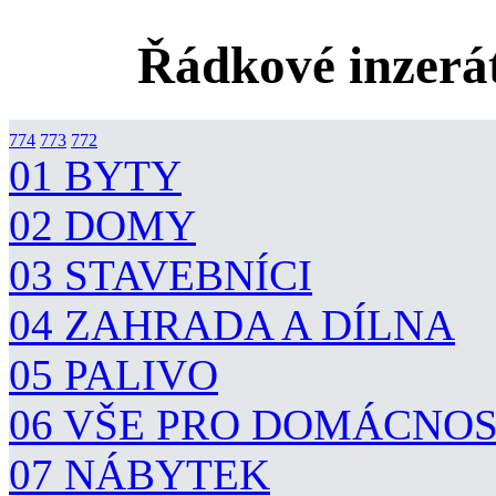
Řádkové inzerát
774
773
772
01 BYTY
02 DOMY
03 STAVEBNÍCI
04 ZAHRADA A DÍLNA
05 PALIVO
06 VŠE PRO DOMÁCNO
07 NÁBYTEK