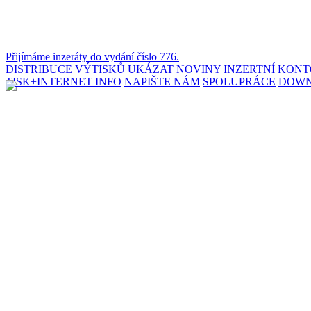
Přijímáme inzeráty do vydání číslo 776.
DISTRIBUCE VÝTISKŮ
UKÁZAT NOVINY
INZERTNÍ KON
TISK+INTERNET INFO
NAPIŠTE NÁM
SPOLUPRÁCE
DOW