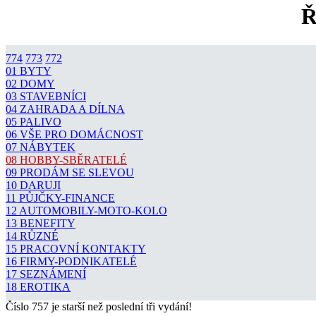
Ř
774
773
772
01 BYTY
02 DOMY
03 STAVEBNÍCI
04 ZAHRADA A DÍLNA
05 PALIVO
06 VŠE PRO DOMÁCNOST
07 NÁBYTEK
08 HOBBY-SBĚRATELÉ
09 PRODÁM SE SLEVOU
10 DARUJI
11 PŮJČKY-FINANCE
12 AUTOMOBILY-MOTO-KOLO
13 BENEFITY
14 RŮZNÉ
15 PRACOVNÍ KONTAKTY
16 FIRMY-PODNIKATELÉ
17 SEZNÁMENÍ
18 EROTIKA
Číslo 757 je starší než poslední tři vydání!