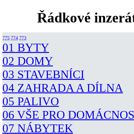
Řádkové inzerát
775
774
773
01 BYTY
02 DOMY
03 STAVEBNÍCI
04 ZAHRADA A DÍLNA
05 PALIVO
06 VŠE PRO DOMÁCNO
07 NÁBYTEK