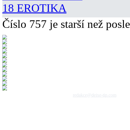
18 EROTIKA
Číslo 757 je starší než posle
 1992 - 2026, DeixeNet s.r.o. / kontakt:
redakce@deixe-tip.com
Všechna práva vyhrazena. Te