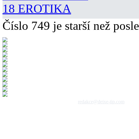
18 EROTIKA
Číslo 749 je starší než posle
 1992 - 2026, DeixeNet s.r.o. / kontakt:
redakce@deixe-tip.com
Všechna práva vyhrazena. Te