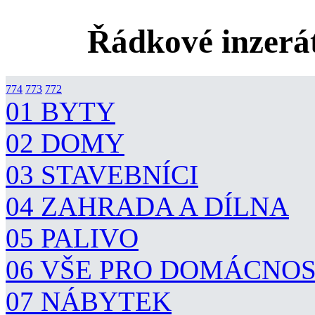
Řádkové inzerát
774
773
772
01 BYTY
02 DOMY
03 STAVEBNÍCI
04 ZAHRADA A DÍLNA
05 PALIVO
06 VŠE PRO DOMÁCNO
07 NÁBYTEK