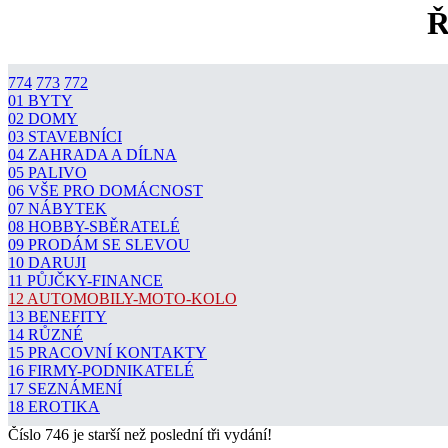
Ř
774
773
772
01 BYTY
02 DOMY
03 STAVEBNÍCI
04 ZAHRADA A DÍLNA
05 PALIVO
06 VŠE PRO DOMÁCNOST
07 NÁBYTEK
08 HOBBY-SBĚRATELÉ
09 PRODÁM SE SLEVOU
10 DARUJI
11 PŮJČKY-FINANCE
12 AUTOMOBILY-MOTO-KOLO
13 BENEFITY
14 RŮZNÉ
15 PRACOVNÍ KONTAKTY
16 FIRMY-PODNIKATELÉ
17 SEZNÁMENÍ
18 EROTIKA
Číslo 746 je starší než poslední tři vydání!