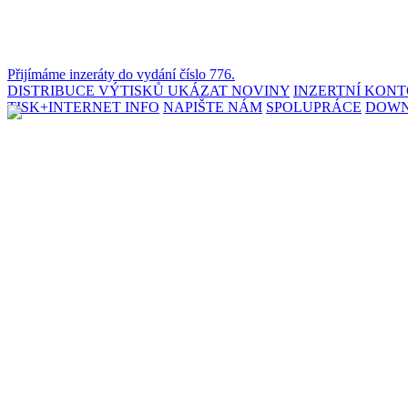
Přijímáme inzeráty do vydání číslo 776.
DISTRIBUCE VÝTISKŮ
UKÁZAT NOVINY
INZERTNÍ KON
TISK+INTERNET INFO
NAPIŠTE NÁM
SPOLUPRÁCE
DOW