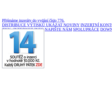
Přijímáme inzeráty do vydání číslo 776.
DISTRIBUCE VÝTISKŮ
UKÁZAT NOVINY
INZERTNÍ KON
TISK+INTERNET INFO
NAPIŠTE NÁM
SPOLUPRÁCE
DOW