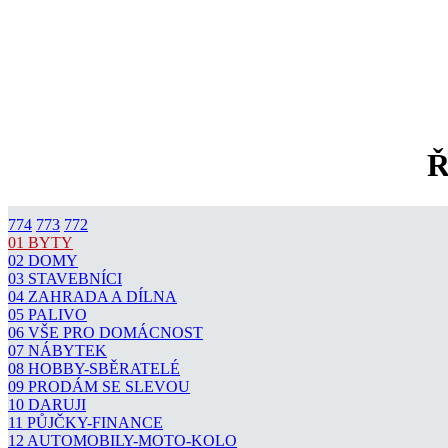
Ř
774
773
772
01 BYTY
02 DOMY
03 STAVEBNÍCI
04 ZAHRADA A DÍLNA
05 PALIVO
06 VŠE PRO DOMÁCNOST
07 NÁBYTEK
08 HOBBY-SBĚRATELÉ
09 PRODÁM SE SLEVOU
10 DARUJI
11 PŮJČKY-FINANCE
12 AUTOMOBILY-MOTO-KOLO