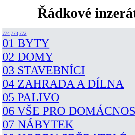
Řádkové inzerát
774
773
772
01 BYTY
02 DOMY
03 STAVEBNÍCI
04 ZAHRADA A DÍLNA
05 PALIVO
06 VŠE PRO DOMÁCNO
07 NÁBYTEK