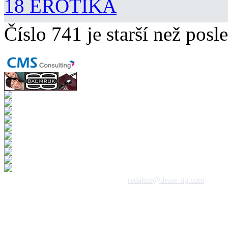
18 EROTIKA
Číslo 741 je starší než posle
 1992 - 2026, DeixeNet s.r.o. / kontakt:
redakce@deixe-tip.com
Všechna práva vyhrazena. Te