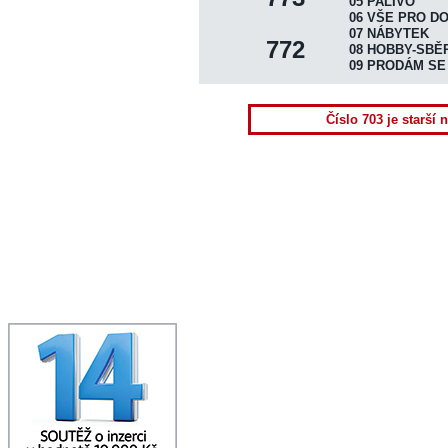
DISTRIBUCE VÝTISKŮ
05 PALIVO
06 VŠE PRO D
UKÁZAT NOVINY
07 NÁBYTEK
772
08 HOBBY-SBĚ
INZERTNÍ KONTO
09 PRODÁM SE
ONLINE OBJEDNÁVKA
PLOŠNÁ INZERCE
Číslo 703 je starší 
HRA "ČTRNÁCTKA"
KONTAKTY REDAKCE
TERMÍNY VYDÁNÍ
TISK+INTERNET INFO
NAPIŠTE NÁM
SPOLUPRÁCE
DOWNLOAD