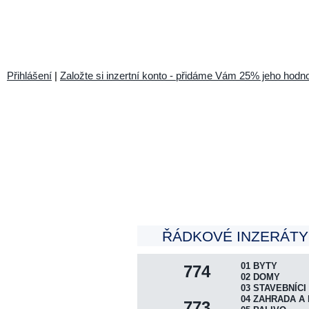
Přihlášení
|
Založte si inzertní konto - přidáme Vám 25% jeho hodno
ŘÁDKOVÉ INZERÁTY 
01 BYTY
774
02 DOMY
03 STAVEBNÍCI
04 ZAHRADA A 
773