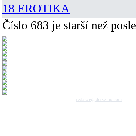
18 EROTIKA
Číslo 683 je starší než posle
 1992 - 2026, DeixeNet s.r.o. / kontakt:
redakce@deixe-tip.com
Všechna práva vyhrazena. Te