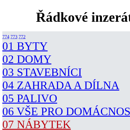
Řádkové inzerát
774
773
772
01 BYTY
02 DOMY
03 STAVEBNÍCI
04 ZAHRADA A DÍLNA
05 PALIVO
06 VŠE PRO DOMÁCNO
07 NÁBYTEK